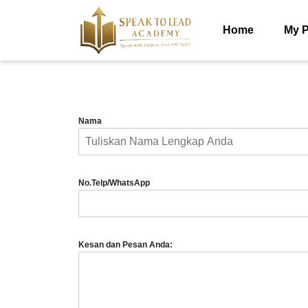
Skip
to
Home
My P
content
Skip
to
content
Nama
No.Telp/WhatsApp
Kesan dan Pesan Anda: