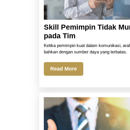
Skill Pemimpin Tidak Mu
Skill
pada Tim
Pemimpin
Ketika pemimpin kuat dalam komunikasi, ara
Tidak
bahkan dengan sumber daya yang terbatas.
Mumpuni?
Read
Read More
Ini
More
yang
Akan
Terjadi
pada
Tim