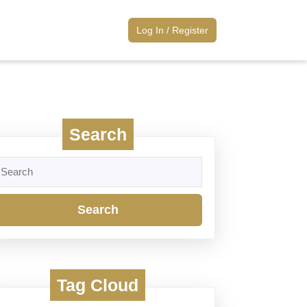
Log
Log In / Register
In
/
Register
Search
earch
r:
Tag Cloud