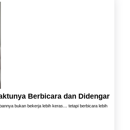
Berbekal
Skills
Komunikasi
Kepemimpinan
Berhe
aktunya Berbicara dan Didengar
Disep
bannya bukan bekerja lebih keras… tetapi berbicara lebih
Wakt
Berbi