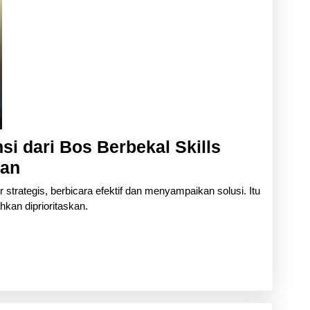
si dari Bos Berbekal Skills
5
nan
Cara
strategis, berbicara efektif dan menyampaikan solusi. Itu
Cepat
kan diprioritaskan.
Meraih
Atensi
dari
Bos