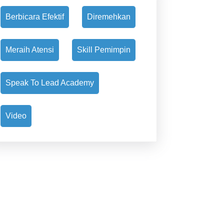
Berbicara Efektif
Diremehkan
Meraih Atensi
Skill Pemimpin
Speak To Lead Academy
Video