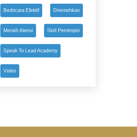
Berbicara Efektif
Diremehkan
nti
Meraih Atensi
Skill Pemimpin
elekan!
unya
Speak To Lead Academy
cara
Video
gar