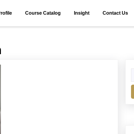
rofile
Course Catalog
Insight
Contact Us
n
S
fo