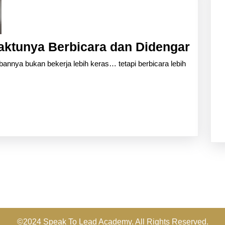
Berhe
aktunya Berbicara dan Didengar
Disep
bannya bukan bekerja lebih keras… tetapi berbicara lebih
Wakt
Berbi
dan
Diden
©2024 Speak To Lead Academy. All Rights Reserved.