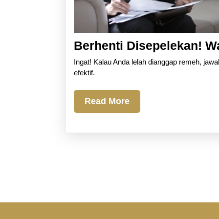
Berhenti Disepelekan! W
Ingat! Kalau Anda lelah dianggap remeh, jawa
efektif.
Read
Read More
More