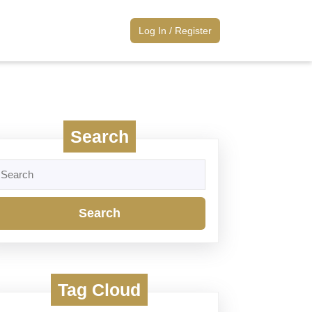
Log
Log In / Register
In
/
Register
Search
earch
r:
Tag Cloud