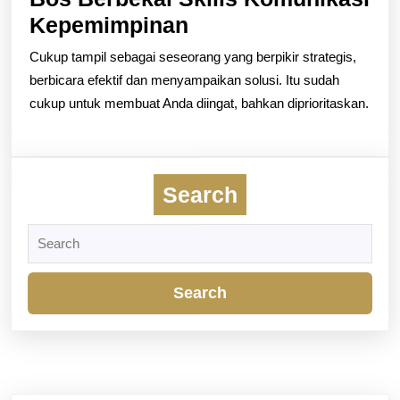
5
Kepemimpinan
Cara
Cukup tampil sebagai seseorang yang berpikir strategis,
Cepat
berbicara efektif dan menyampaikan solusi. Itu sudah
Meraih
cukup untuk membuat Anda diingat, bahkan diprioritaskan.
Atensi
dari
Bos
Search
Berbekal
Search
Skills
for:
Komunikasi
Kepemimpinan