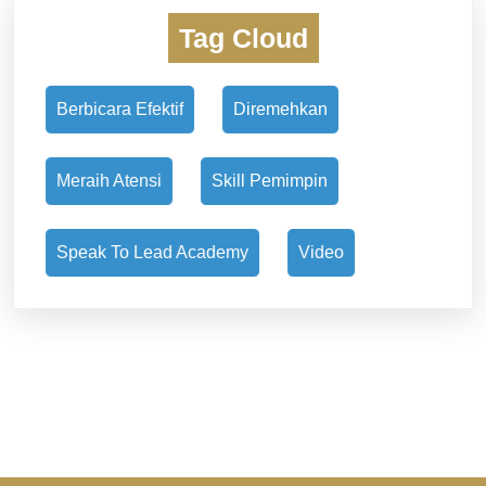
Tag Cloud
Berbicara Efektif
Diremehkan
Meraih Atensi
Skill Pemimpin
Speak To Lead Academy
Video