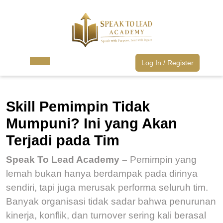
Skip
to
content
Skip
to
content
Log
Log In / Register
Open
In
Button
/
Register
Skill Pemimpin Tidak
Mumpuni? Ini yang Akan
Terjadi pada Tim
Speak To Lead Academy –
Pemimpin yang
lemah bukan hanya berdampak pada dirinya
sendiri, tapi juga merusak performa seluruh tim.
Banyak organisasi tidak sadar bahwa penurunan
kinerja, konflik, dan turnover sering kali berasal