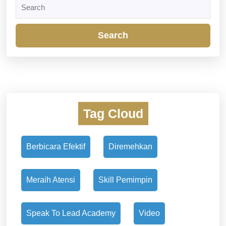
Search
for:
Tag Cloud
Berbicara Efektif
Diremehkan
Meraih Atensi
Skill Pemimpin
Speak To Lead Academy
Video